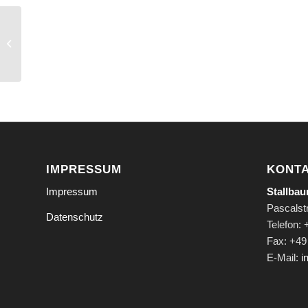
Barrierefreies Bad? –
Wir übernehmen
Planung & Umsetzung
IMPRESSUM
KONT
Impressum
Stallba
Pascalstr
Datenschutz
Telefon:
Fax: +49
E-Mail:
i